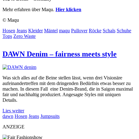
Mehr erfahren über Maqu.
Hier klicken
© Maqu
Hosen
Jeans
Kleider
Mäntel
maqu
Pullover
Röcke
Schals
Schuhe
Tops
Zero Waste
DAWN Denim – fairness meets style
Was sich alles auf die Beine stellen lässt, wenn drei Visionäre
aufeinandertreffen mit dem dringenden Bedürfnis etwas besser zu
machen. In diesem Fall eine Denim-Brand, die in Saigon maximal
fair und nachhaltig produziert. Angesagte Styles mit uniquen
Details.
Lies weiter
dawn
Hosen
Jeans
Jumpsuits
ANZEIGE