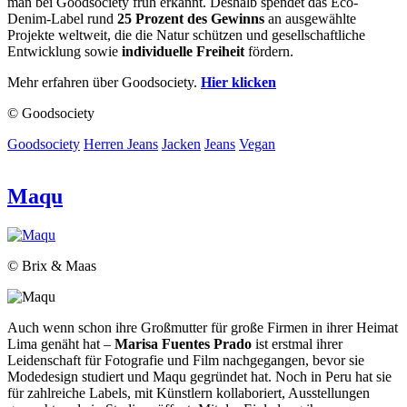
man bei Goodsociety früh erkannt. Deshalb spendet das Eco-
Denim-Label rund
25 Prozent des Gewinns
an ausgewählte
Projekte weltweit, die die Natur schützen und gesellschaftliche
Entwicklung sowie
individuelle Freiheit
fördern.
Mehr erfahren über Goodsociety.
Hier klicken
© Goodsociety
Goodsociety
Herren Jeans
Jacken
Jeans
Vegan
Maqu
© Brix & Maas
Auch wenn schon ihre Großmutter für große Firmen in ihrer Heimat
Lima genäht hat –
Marisa Fuentes Prado
ist erstmal ihrer
Leidenschaft für Fotografie und Film nachgegangen, bevor sie
Modedesign studiert und Maqu gegründet hat. Noch in Peru hat sie
für zahlreiche Labels, mit Künstlern kollaboriert, Ausstellungen