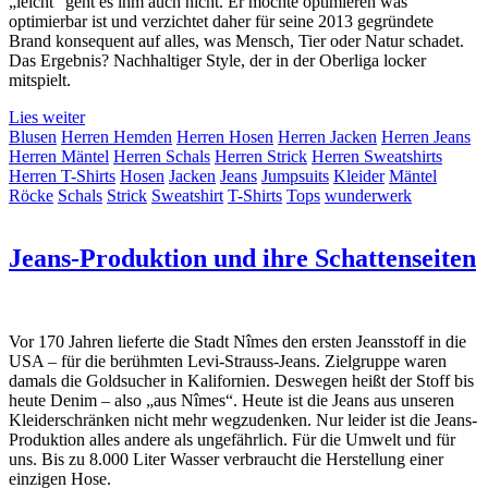
„leicht“ geht es ihm auch nicht. Er möchte optimieren was
optimierbar ist und verzichtet daher für seine 2013 gegründete
Brand konsequent auf alles, was Mensch, Tier oder Natur schadet.
Das Ergebnis? Nachhaltiger Style, der in der Oberliga locker
mitspielt.
Lies weiter
Blusen
Herren Hemden
Herren Hosen
Herren Jacken
Herren Jeans
Herren Mäntel
Herren Schals
Herren Strick
Herren Sweatshirts
Herren T-Shirts
Hosen
Jacken
Jeans
Jumpsuits
Kleider
Mäntel
Röcke
Schals
Strick
Sweatshirt
T-Shirts
Tops
wunderwerk
Jeans-Produktion und ihre Schattenseiten
Vor 170 Jahren lieferte die Stadt Nîmes den ersten Jeansstoff in die
USA – für die berühmten Levi-Strauss-Jeans. Zielgruppe waren
damals die Goldsucher in Kalifornien. Deswegen heißt der Stoff bis
heute Denim – also „aus Nîmes“. Heute ist die Jeans aus unseren
Kleiderschränken nicht mehr wegzudenken. Nur leider ist die Jeans-
Produktion alles andere als ungefährlich. Für die Umwelt und für
uns. Bis zu 8.000 Liter Wasser verbraucht die Herstellung einer
einzigen Hose.