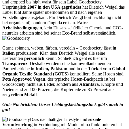
und cropped bis high waist für sein Label Goodsociety.
Ursprünglich
2007 in den USA gegründet
hat Dietrich Weigel das
Label fünf Jahre später übernommen und nach eigenen
Vorstellungen ausgebaut. Für Dietrich Weigl hört nachhaltig nicht
bei organic auf, sondern fängt da erst an.
Faire
Arbeitsbedingungen
, kein Einsatz schädlicher Chemie und CO2-
neutrales arbeiten sind bei seiner Eco-Brand selbstverständlich.
Garne spinnen, weben, färben, veredeln – Goodsociety lässt
in
Italien
produzieren. Klar, dass Dietrich Weigel alle seine
Lieferanten
persönlich
kennt. Schließlich geht es hier um
Transparenz
. Deshalb werden seine baumwollanbauenden
Partnerbetriebe in
Indien, Pakistan
und in der
Türkei
vom
Global
Organic Textile Standard (GOTS)
kontrolliert. Seine Hosen sind
Peta Approved Vegan
, der typische Hosen-Backpatch ist bei
Goodsociety nicht aus Leder, sondern aus
Alcantara
. Knöpfe und
Nieten sind zu 100 Prozent, die Kupferteile zu 85 Prozent aus
recyceltem Metall
.
Gute Nachrichten: Unser Lieblingskleidungsstück gibt’s auch in
gut!
Dass nachhaltiger Lifestyle und
soziale
Verantwortung
in Verbindung mit Mode prima funktionieren hat