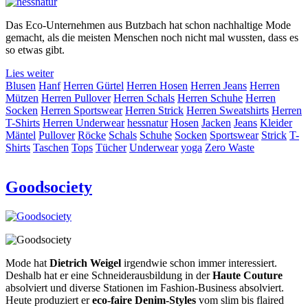
Das Eco-Unternehmen aus Butzbach hat schon nachhaltige Mode
gemacht, als die meisten Menschen noch nicht mal wussten, dass es
so etwas gibt.
Lies weiter
Blusen
Hanf
Herren Gürtel
Herren Hosen
Herren Jeans
Herren
Mützen
Herren Pullover
Herren Schals
Herren Schuhe
Herren
Socken
Herren Sportswear
Herren Strick
Herren Sweatshirts
Herren
T-Shirts
Herren Underwear
hessnatur
Hosen
Jacken
Jeans
Kleider
Mäntel
Pullover
Röcke
Schals
Schuhe
Socken
Sportswear
Strick
T-
Shirts
Taschen
Tops
Tücher
Underwear
yoga
Zero Waste
Goodsociety
Mode hat
Dietrich Weigel
irgendwie schon immer interessiert.
Deshalb hat er eine Schneiderausbildung in der
Haute Couture
absolviert und diverse Stationen im Fashion-Business absolviert.
Heute produziert er
eco-faire Denim-Styles
vom slim bis flaired