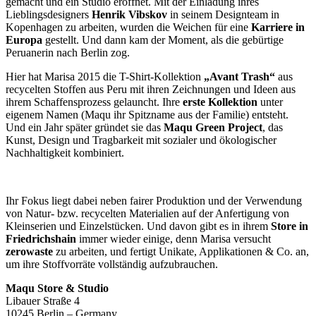
gemacht und ein Studio eröffnet. Mit der Einladung ihres
Lieblingsdesigners
Henrik Vibskov
in seinem Designteam in
Kopenhagen zu arbeiten, wurden die Weichen für eine
Karriere in
Europa
gestellt. Und dann kam der Moment, als die gebürtige
Peruanerin nach Berlin zog.
Hier hat Marisa 2015 die T-Shirt-Kollektion
„Avant Trash“
aus
recycelten Stoffen aus Peru mit ihren Zeichnungen und Ideen aus
ihrem Schaffensprozess gelauncht. Ihre
erste Kollektion
unter
eigenem Namen (Maqu ihr Spitzname aus der Familie) entsteht.
Und ein Jahr später gründet sie das
Maqu Green Project
, das
Kunst, Design und Tragbarkeit mit sozialer und ökologischer
Nachhaltigkeit kombiniert.
Ihr Fokus liegt dabei neben fairer Produktion und der Verwendung
von Natur- bzw. recycelten Materialien auf der Anfertigung von
Kleinserien und Einzelstücken. Und davon gibt es in ihrem
Store in
Friedrichshain
immer wieder einige, denn Marisa versucht
zerowaste
zu arbeiten, und fertigt Unikate, Applikationen & Co. an,
um ihre Stoffvorräte vollständig aufzubrauchen.
Maqu Store & Studio
Libauer Straße 4
10245 Berlin – Germany