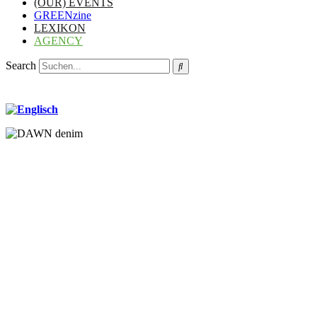
(OUR) EVENTS
GREENzine
LEXIKON
AGENCY
Search