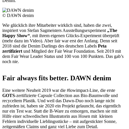
Denim.
© DAWN denim
Wie glücklich ihre Mitarbeiter wirklich sind, haben die zwei,
inspiriert von Stefan Sagmeisters Ausstellungsexperiment
„The
Happy Show“
, mit ihrem eigenen Glücks-Experiment überprüft
(mehr dazu im Video). Aber fair war erst der Anfang. Denn seit
2018 sind die Denim Darlings des deutschen Labels
Peta
zertifiziert
und Mitglied der Fair Wear Foundation. Seit 2019 mit
dem Fair Wear Leader Status und 100 von 100 Punkten. Das gab’s
noch nie.
Fair always fits better. DAWN denim
Eine weitere Neuheit 2019 war die #lowimpact-Line, die erste
GOTS
-zertifizierte Capsule Collection aus Bio-Baumwolle und
recyceltem Plastik. Und weil das Dawn-Duo noch lange nicht
zufrieden ist, haben sie 2020 ein Projekt gelauncht, das eigentlich
nur ein Test war. Statt die B-Ware zu entsorgen, machen sie mit
Hilfe einer schwedischen Illustratorin aus Hosen mit kleinen
Fehlern individuelle Lieblingsstücke – mit aufgestickter Sonne,
zeitgemäßen Claims und ganz viel Liebe zum Detail.