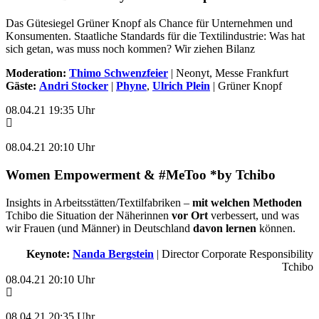
Das Gütesiegel Grüner Knopf als Chance für Unternehmen und
Konsumenten. Staatliche Standards für die Textilindustrie: Was hat
sich getan, was muss noch kommen? Wir ziehen Bilanz
Moderation:
Thimo Schwenzfeier
| Neonyt, Messe Frankfurt
Gäste:
Andri Stocker
|
Phyne
,
Ulrich Plein
| Grüner Knopf
08.04.21 19:35 Uhr
08.04.21 20:10 Uhr
Women Empowerment & #MeToo *by Tchibo
Insights in Arbeitsstätten/Textilfabriken –
mit welchen Methoden
Tchibo die Situation der Näherinnen
vor Ort
verbessert, und was
wir Frauen (und Männer) in Deutschland
davon lernen
können.
Keynote:
Nanda Bergstein
|
Director Corporate Responsibility
Tchibo
08.04.21 20:10 Uhr
08.04.21 20:35 Uhr