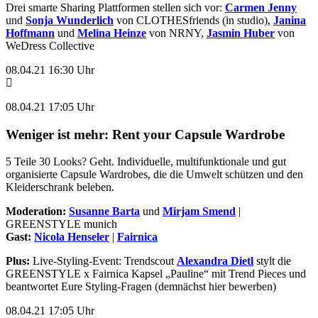
Drei smarte Sharing Plattformen stellen sich vor:
Carmen Jenny
und
Sonja Wunderlich
von CLOTHESfriends (in studio),
Janina
Hoffmann
und
Melina Heinze
von NRNY,
Jasmin Huber
von
WeDress Collective
08.04.21 16:30 Uhr
08.04.21 17:05 Uhr
Weniger ist mehr: Rent your Capsule Wardrobe
5 Teile 30 Looks? Geht. Individuelle, multifunktionale und gut
organisierte Capsule Wardrobes, die die Umwelt schützen und den
Kleiderschrank beleben.
Moderation:
Susanne Barta
und
Mirjam Smend
|
GREENSTYLE munich
Gast:
Nicola Henseler
|
Fairnica
Plus:
Live-Styling-Event: Trendscout
Alexandra Dietl
stylt die
GREENSTYLE x Fairnica Kapsel „Pauline“ mit Trend Pieces und
beantwortet Eure Styling-Fragen (demnächst hier bewerben)
08.04.21 17:05 Uhr