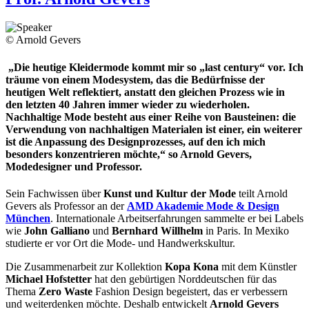
© Arnold Gevers
„Die heutige Kleidermode kommt mir so „last century“ vor. Ich
träume von einem Modesystem, das die Bedürfnisse der
heutigen Welt reflektiert, anstatt den gleichen Prozess wie in
den letzten 40 Jahren immer wieder zu wiederholen.
Nachhaltige Mode besteht aus einer Reihe von Bausteinen: die
Verwendung von nachhaltigen Materialen ist einer, ein weiterer
ist die Anpassung des Designprozesses, auf den ich mich
besonders konzentrieren möchte,“ so Arnold Gevers,
Modedesigner und Professor.
Sein Fachwissen über
Kunst und Kultur der Mode
teilt Arnold
Gevers als Professor an der
AMD Akademie Mode & Design
München
. Internationale Arbeitserfahrungen sammelte er bei Labels
wie
John Galliano
und
Bernhard Willhelm
in Paris. In Mexiko
studierte er vor Ort die Mode- und Handwerkskultur.
Die Zusammenarbeit zur Kollektion
Kopa Kona
mit dem Künstler
Michael Hofstetter
hat den gebürtigen Norddeutschen für das
Thema
Zero Waste
Fashion Design begeistert, das er verbessern
und weiterdenken möchte. Deshalb entwickelt
Arnold Gevers