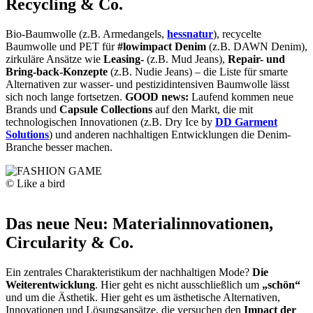
Recycling & Co.
Bio-Baumwolle (z.B. Armedangels,
hessnatur
), recycelte
Baumwolle und PET für
#lowimpact Denim
(z.B. DAWN Denim),
zirkuläre Ansätze wie
Leasing-
(z.B. Mud Jeans),
Repair- und
Bring-back-Konzepte
(z.B. Nudie Jeans) – die Liste für smarte
Alternativen zur wasser- und pestizidintensiven Baumwolle lässt
sich noch lange fortsetzen.
GOOD news:
Laufend kommen neue
Brands und
Capsule Collections
auf den Markt, die mit
technologischen Innovationen (z.B. Dry Ice by
DD Garment
Solutions
) und anderen nachhaltigen Entwicklungen die Denim-
Branche besser machen.
© Like a bird
Das neue Neu: Materialinnovationen,
Circularity & Co.
Ein zentrales Charakteristikum der nachhaltigen Mode?
Die
Weiterentwicklung
. Hier geht es nicht ausschließlich um
„schön“
und um die Ästhetik. Hier geht es um ästhetische Alternativen,
Innovationen und Lösungsansätze, die versuchen den
Impact der