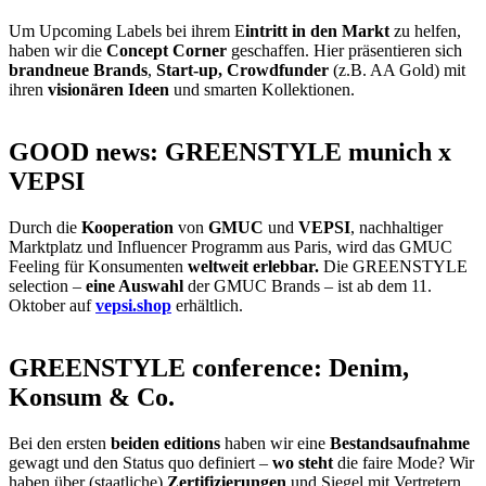
Um Upcoming Labels bei ihrem E
intritt in den Markt
zu helfen,
haben wir die
Concept Corner
geschaffen. Hier präsentieren sich
brandneue Brands
,
Start-up, Crowdfunder
(z.B. AA Gold) mit
ihren
visionären Ideen
und smarten Kollektionen.
GOOD news: GREENSTYLE munich x
VEPSI
Durch die
Kooperation
von
GMUC
und
VEPSI
, nachhaltiger
Marktplatz und Influencer Programm aus Paris, wird das GMUC
Feeling für Konsumenten
weltweit erlebbar.
Die GREENSTYLE
selection –
eine Auswahl
der GMUC Brands – ist ab dem 11.
Oktober auf
vepsi.shop
erhältlich.
GREENSTYLE conference: Denim,
Konsum & Co.
Bei den ersten
beiden editions
haben wir eine
Bestandsaufnahme
gewagt und den Status quo definiert –
wo steht
die faire Mode? Wir
haben über (staatliche)
Zertifizierungen
und Siegel mit Vertretern