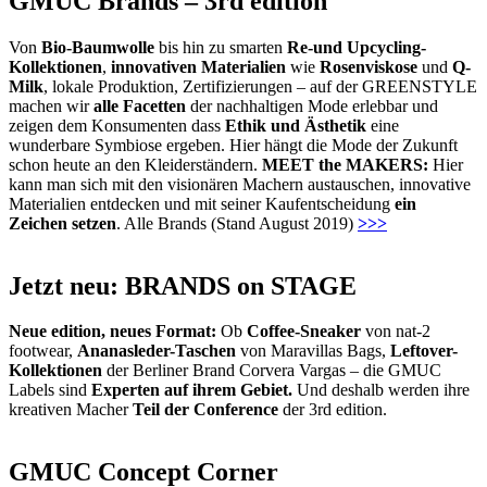
GMUC Brands – 3rd edition
Von
Bio-Baumwolle
bis hin zu smarten
Re-und Upcycling-
Kollektionen
,
innovativen Materialien
wie
Rosenviskose
und
Q-
Milk
, lokale Produktion, Zertifizierungen – auf der GREENSTYLE
machen wir
alle Facetten
der nachhaltigen Mode erlebbar und
zeigen dem Konsumenten dass
Ethik und Ästhetik
eine
wunderbare Symbiose ergeben. Hier hängt die Mode der Zukunft
schon heute an den Kleiderständern.
MEET the MAKERS:
Hier
kann man sich mit den visionären Machern austauschen, innovative
Materialien entdecken und mit seiner Kaufentscheidung
ein
Zeichen setzen
. Alle Brands (Stand August 2019)
>>>
Jetzt neu: BRANDS on STAGE
Neue edition, neues Format:
Ob
Coffee-Sneaker
von nat-2
footwear,
Ananasleder-Taschen
von Maravillas Bags,
Leftover-
Kollektionen
der Berliner Brand Corvera Vargas – die GMUC
Labels sind
Experten auf ihrem Gebiet.
Und deshalb werden ihre
kreativen Macher
Teil der Conference
der 3rd edition.
GMUC Concept Corner