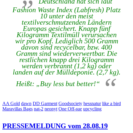
Deutschland hat sich laut
Fashion Waste Index (Labfresh) Platz
10 unter den meist
textilverschmutzenden Ländern
Europas gesichert. Knapp fünf
Kilogramm Textilmüll verursachen
wir pro Kopf. Lediglich 500 Gramm
davon sind recycelbar, bzw. 400
Gramm sind wiederverwertbar. Die
restlichen knapp drei Kilogramm
werden verbrannt (1,2 kg) oder
landen auf der Mülldeponie. (2,7 kg).
Heißt: „Buy less but better!“
AA Gold
dawn
DD Garment
Goodsociety
hessnatur
like a bird
Maravillas Bags
nat-2
neonyt
One Off-sue
upcycling
PRESSEMELDUNG vom 28.08.19