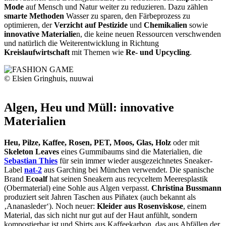
Mode
auf Mensch und Natur weiter zu reduzieren. Dazu zählen
smarte Methoden
Wasser zu sparen, den Färbeprozess zu
optimieren, der
Verzicht auf Pestizide
und
Chemikalien
sowie
innovative Materialie
n, die keine neuen Ressourcen verschwenden
und natürlich die Weiterentwicklung in Richtung
Kreislaufwirtschaft
mit Themen wie
Re- und Upcycling
.
© Elsien Gringhuis, nuuwai
Algen, Heu und Müll: innovative
Materialien
Heu, Pilze, Kaffee, Rosen, PET, Moos, Glas, Holz
oder mit
Skeleton Leaves
eines Gummibaums sind die Materialien, die
Sebastian Thies
für sein immer wieder ausgezeichnetes Sneaker-
Label
nat-2
aus Garching bei München verwendet. Die spanische
Brand
Ecoalf
hat seinen Sneakern aus recyceltem Meeresplastik
(Obermaterial) eine Sohle aus Algen verpasst.
Christina Bussmann
produziert seit Jahren Taschen aus Piñatex (auch bekannt als
‚Ananasleder‘). Noch neuer:
Kleider aus Rosenviskose
, einem
Material, das sich nicht nur gut auf der Haut anfühlt, sondern
kompostierbar ist und Shirts aus Kaffeekarbon, das aus Abfällen der