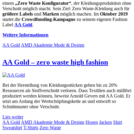
einem
„Zero Waste Konfigurator“
, der Kleidungsproduktion ohne
Verschnitt möglich macht. Sein Ziel: Zero Waste-Kleidung auch für
größere Labels
und
Marken
möglich machen. Im
Oktober 2019
startet die
Crowdfunding-Kampagne
zu seinem eigenen Fashion
Label
AA Gold
.
Weitere Informationen
AA Gold
AMD Akademie Mode & Design
AA Gold – zero waste high fashion
Bei der Herstellung von Kleidungsstücken gehen bis zu 20%
Ressourcen als Stoffverschnitt verloren. Dass Textilien auch müllfrei
produziert werden können, beweist Arnold Gevers mit AA Gold. Er
setzt am Anfang der Wertschöpfungskette an und entwirft so
Schnittmuster ohne Verschnitt.
Lies weiter
AA Gold
AMD Akademie Mode & Design
Hosen
Jacken
Shirt
Sweatshirt
T-Shirts
Zero Waste