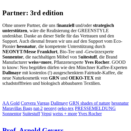
Partner: 3rd edition
Ohne unsere Partner, die uns f
inanziell
und/oder
strategisch
unterstützen
, wäre die Realisierung der GREENSTYLE
undenkbar. Danke an dieser Stelle für das Vertrauen und den
Support. Auch diesmal freuen wir uns auf den Support vom Eco-
Pionier
hessnatur
, die kompetente Unterstützung durch
NEONYT/Messe Frankfurt
, Bio-Tee und -Gewürzexperte
Sonnentor
, die nachhaltigen Möbel von S
uitestuff
, die Brand
Manufacturer
weiss+more
, Pflanzenexperte
Yves Rocher
. GOOD
to know: Neu begrüßen dürfen wie den Münchner Kaffee-Experten
Dallmayr
mit kostenlos (!) ausgeschenktem Fairtrade-Kaffee, die
neue Naturkosmetik von
GRN
und
OEKO-TEX
mit
schadstofffreien und biologisch abbaubaren Textilien.
AA Gold
Corvera Vargas
Dallmayr
GRN shades of nature
hessnatur
Maravillas Bags
nat-2
neonyt
oeko-tex
PRESSEMELDUNG
Sonnentor
Suitestuff
Vepsi
weiss + more
Yves Rocher
Prof. Arnold Gevers