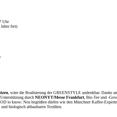
17 Uhr
Jahre frei)
r
ützen
, wäre die Realisierung der GREENSTYLE undenkbar. Danke an di
e Unterstützung durch
NEONYT/Messe Frankfurt
, Bio-Tee und -Ge
OD to know: Neu begrüßen dürfen wie den Münchner Kaffee-Expert
n und biologisch abbaubaren Textilien.