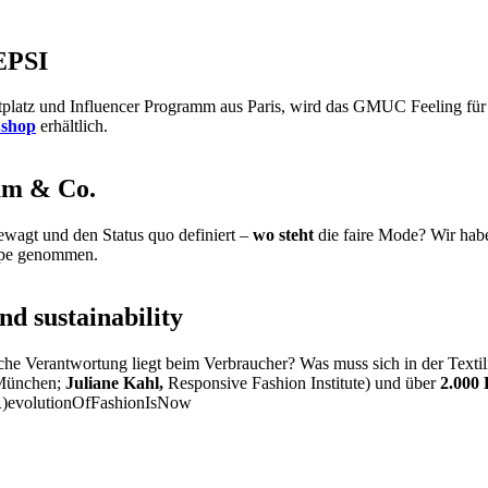
EPSI
ktplatz und Influencer Programm aus Paris, wird das GMUC Feeling f
.shop
erhältlich.
m & Co.
wagt und den Status quo definiert –
wo steht
die faire Mode? Wir habe
Lupe genommen.
nd sustainability
che Verantwortung liegt beim Verbraucher? Was muss sich in der Texti
 München;
Juliane Kahl,
Responsive Fashion Institute) und über
2.000
(R)evolutionOfFashionIsNow