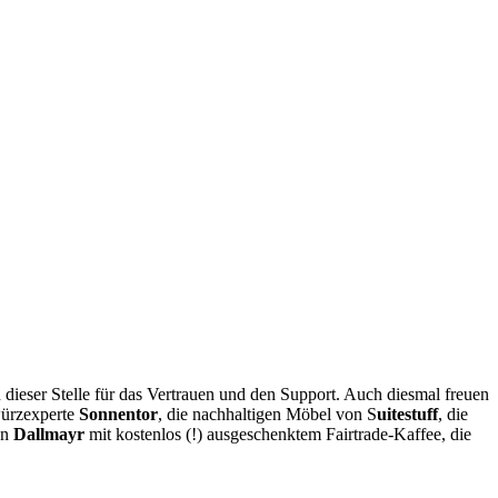
eser Stelle für das Vertrauen und den Support. Auch diesmal freuen
würzexperte
Sonnentor
, die nachhaltigen Möbel von S
uitestuff
, die
en
Dallmayr
mit kostenlos (!) ausgeschenktem Fairtrade-Kaffee, die