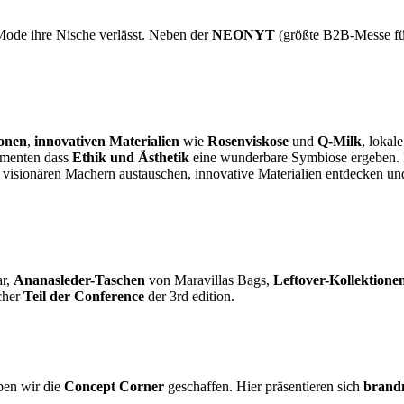
 Mode ihre Nische verlässt. Neben der
NEONYT
(größte B2B-Messe f
ionen
,
innovativen Materialien
wie
Rosenviskose
und
Q-Milk
, loka
umenten dass
Ethik und Ästhetik
eine wunderbare Symbiose ergeben. 
 visionären Machern austauschen, innovative Materialien entdecken un
ar,
Ananasleder-Taschen
von Maravillas Bags,
Leftover-Kollektione
cher
Teil der Conference
der 3rd edition.
ben wir die
Concept Corner
geschaffen. Hier präsentieren sich
brand