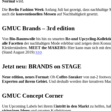
Normal
wird.
Die
Berlin Fashion Week
Anfang Juli hat gezeigt, dass nachhaltige
auch die
konventionellen Messen
auf Nachhaltigkeit gesetzt.
GMUC Brands – 3rd edition
Von
Bio-Baumwolle
bis hin zu smarten
Re-und Upcycling-Kollekt
alle Facetten
der nachhaltigen Mode erlebbar und zeigen dem Kons
Kleiderständern.
MEET the MAKERS:
Hier kann man sich mit den
(Stand August 2019)
>>>
Jetzt neu: BRANDS on STAGE
Neue edition, neues Format:
Ob
Coffee-Sneaker
von nat-2 footwe
Experten auf ihrem Gebiet.
Und deshalb werden ihre kreativen Ma
GMUC Concept Corner
Um Upcoming Labels bei ihrem E
intritt in den Markt
zu helfen, ha
visionären Ideen
und smarten Kollektionen.