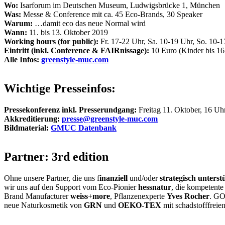
Wo:
Isarforum im Deutschen Museum, Ludwigsbrücke 1, München
Was:
Messe & Conference mit ca. 45 Eco-Brands, 30 Speaker
Warum:
…damit eco das neue Normal wird
Wann:
11. bis 13. Oktober 2019
Working hours (for public):
Fr. 17-22 Uhr, Sa. 10-19 Uhr, So. 10-
Eintritt (inkl. Conference & FAIRnissage):
10 Euro (Kinder bis 16 
Alle Infos:
greenstyle-muc.com
Wichtige Presseinfos:
Pressekonferenz inkl. Presserundgang:
Freitag 11. Oktober, 16 Uh
Akkreditierung:
presse@greenstyle-muc.com
Bildmaterial:
GMUC Datenbank
Partner: 3rd edition
Ohne unsere Partner, die uns f
inanziell
und/oder
strategisch unterst
wir uns auf den Support vom Eco-Pionier
hessnatur
, die kompetent
Brand Manufacturer
weiss+more
, Pflanzenexperte
Yves Rocher
. GO
neue Naturkosmetik von
GRN
und
OEKO-TEX
mit schadstofffreie