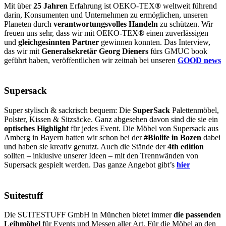
Mit über
25 Jahren
Erfahrung ist OEKO-TEX
®
weltweit führend
darin, Konsumenten und Unternehmen zu ermöglichen, unseren
Planeten durch
verantwortungsvolles Handeln
zu schützen. Wir
freuen uns sehr, dass wir mit OEKO-TEX
®
einen zuverlässigen
und
gleichgesinnten Partner
gewinnen konnten. Das Interview,
das wir mit
Generalsekretär Georg Dieners
fürs GMUC book
geführt haben, veröffentlichen wir zeitnah bei unseren
GOOD news
Supersack
Super stylisch & sackrisch bequem: Die
SuperSack
Palettenmöbel,
Polster, Kissen & Sitzsäcke. Ganz abgesehen davon sind die sie ein
optisches Highlight
für jedes Event. Die Möbel von Supersack aus
Amberg in Bayern hatten wir schon bei der
#Biolife in Bozen
dabei
und haben sie kreativ genutzt. Auch die Stände der
4th edition
sollten – inklusive unserer Ideen – mit den Trennwänden von
Supersack gespielt werden. Das ganze Angebot gibt’s
hier
Suitestuff
Die SUITESTUFF GmbH in München bietet immer
die passenden
Leihmöbel
für Events und Messen aller Art. Für die Möbel an den