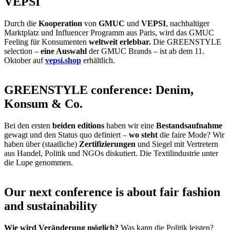
VEPSI
Durch die
Kooperation
von
GMUC
und
VEPSI
, nachhaltiger
Marktplatz und Influencer Programm aus Paris, wird das GMUC
Feeling für Konsumenten
weltweit erlebbar.
Die GREENSTYLE
selection –
eine Auswahl
der GMUC Brands – ist ab dem 11.
Oktober auf
vepsi.shop
erhältlich.
GREENSTYLE conference: Denim,
Konsum & Co.
Bei den ersten
beiden editions
haben wir eine
Bestandsaufnahme
gewagt und den Status quo definiert –
wo steht
die faire Mode? Wir
haben über (staatliche)
Zertifizierungen
und Siegel mit Vertretern
aus Handel, Politik und NGOs diskutiert. Die Textilindustrie unter
die Lupe genommen.
Our next conference is about fair fashion
and sustainability
Wie wird Veränderung möglich?
Was kann die Politik leisten?