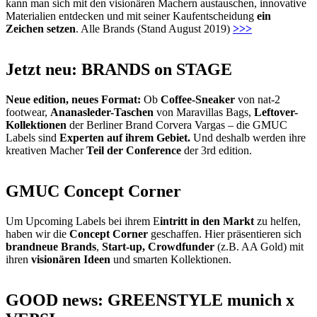
kann man sich mit den visionären Machern austauschen, innovative
Materialien entdecken und mit seiner Kaufentscheidung
ein
Zeichen setzen
. Alle Brands (Stand August 2019)
>>>
Jetzt neu: BRANDS on STAGE
Neue edition, neues Format:
Ob
Coffee-Sneaker
von nat-2
footwear,
Ananasleder-Taschen
von Maravillas Bags,
Leftover-
Kollektionen
der Berliner Brand Corvera Vargas – die GMUC
Labels sind
Experten auf ihrem Gebiet.
Und deshalb werden ihre
kreativen Macher
Teil der Conference
der 3rd edition.
GMUC Concept Corner
Um Upcoming Labels bei ihrem E
intritt in den Markt
zu helfen,
haben wir die
Concept Corner
geschaffen. Hier präsentieren sich
brandneue Brands
,
Start-up, Crowdfunder
(z.B. AA Gold) mit
ihren
visionären Ideen
und smarten Kollektionen.
GOOD news: GREENSTYLE munich x