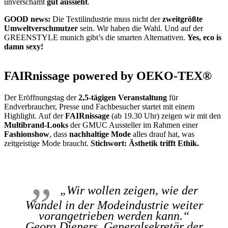
unverschämt
gut aussieht
.
GOOD news:
Die Textilindustrie muss nicht der
zweitgrößte
Umweltverschmutzer
sein. Wir haben die Wahl. Und auf der
GREENSTYLE munich gibt’s die smarten Alternativen.
Yes, eco is
damn sexy!
FAIRnissage powered by OEKO-TEX®
Der Eröffnungstag der
2,5-tägigen Veranstaltung
für
Endverbraucher, Presse und Fachbesucher startet mit einem
Highlight. Auf der
FAIRnissage
(ab 19.30 Uhr) zeigen wir mit den
Multibrand-Looks
der GMUC Aussteller im Rahmen einer
Fashionshow
, dass
nachhaltige Mode
alles drauf hat, was
zeitgeistige Mode braucht.
Stichwort: Ästhetik trifft Ethik.
„Wir wollen zeigen, wie der
Wandel in der Modeindustrie weiter
vorangetrieben werden kann.“
Georg Dieners, Generalsekretär der