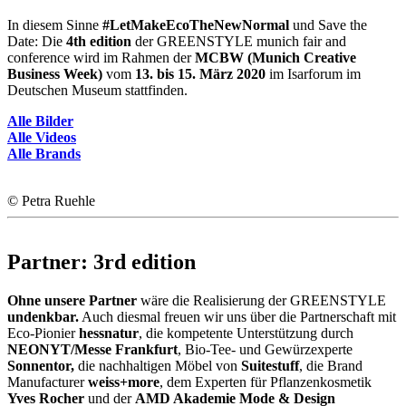
In diesem Sinne
#LetMakeEcoTheNewNormal
und Save the
Date: Die
4th edition
der GREENSTYLE munich fair and
conference wird im Rahmen der
MCBW (Munich Creative
Business Week)
vom
13. bis 15. März 2020
im Isarforum im
Deutschen Museum stattfinden.
Alle Bilder
Alle Videos
Alle Brands
© Petra Ruehle
Partner: 3rd edition
Ohne unsere Partner
wäre die Realisierung der GREENSTYLE
undenkbar.
Auch diesmal freuen wir uns über die Partnerschaft mit
Eco-Pionier
hessnatur
, die kompetente Unterstützung durch
NEONYT/Messe Frankfurt
, Bio-Tee- und Gewürzexperte
Sonnentor,
die nachhaltigen Möbel von
Suitestuff
, die Brand
Manufacturer
weiss+more
, dem Experten für Pflanzenkosmetik
Yves Rocher
und der
AMD Akademie Mode & Design