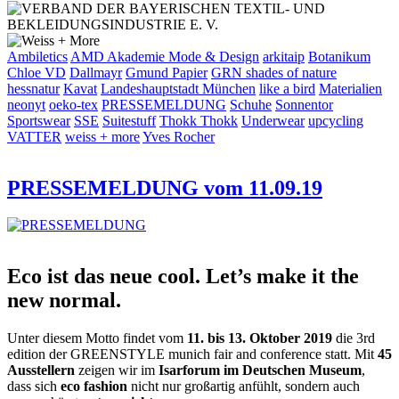
Ambiletics
AMD Akademie Mode & Design
arkitaip
Botanikum
Chloe VD
Dallmayr
Gmund Papier
GRN shades of nature
hessnatur
Kavat
Landeshauptstadt München
like a bird
Materialien
neonyt
oeko-tex
PRESSEMELDUNG
Schuhe
Sonnentor
Sportswear
SSE
Suitestuff
Thokk Thokk
Underwear
upcycling
VATTER
weiss + more
Yves Rocher
PRESSEMELDUNG vom 11.09.19
Eco ist das neue cool. Let’s make it the
new normal.
Unter diesem Motto findet vom
11. bis 13. Oktober 2019
die 3rd
edition der GREENSTYLE munich fair and conference statt. Mit
45
Ausstellern
zeigen wir im
Isarforum im Deutschen Museum
,
dass sich
eco fashion
nicht nur großartig anfühlt, sondern auch