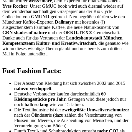
Manufacturer
weiss+more
, dem Experten für Pflanzenkosmetik
Yves Rocher
. Unser GMUC book wird auch diesmal wieder auf
dem wunderbar nachhaltigen Graspapier aus der Bio Cycle
Collection von
GMUND
gedruckt. Neu begrüßen dürfen wie den
Münchner Kaffee-Experten
Dallmayr
mit kostenlos (!)
ausgeschenktem Fairtrade-Kaffee, die neue Naturkosmetik von
GRN shades of nature
und der
OEKO-TEX®
Gemeinschaft.
Danke auch für das Vertrauen der
Landeshauptstadt München
Kompetenzteam Kultur- und Kreativwirtschaft
, die genauso wie
wir an dieses wichtige Thema glaubt und uns bereits zum dritten
Mal in Folge unterstützt.
Fast Fashion Facts:
Der Absatz von Kleidung hat sich zwischen 2002 und 2015
nahezu verdoppelt
.
Deutsche Verbraucher kaufen durchschnittlich
60
Kleidungsstücke pro Jahr.
Getragen wird diese jedoch nur
noch
halb so lang
wie vor 15 Jahren.
Die Textilindustrie ist der
zweitgrößte Umweltverschmutzer
nach der Ölindustrie (dazu zählen die Verschmutzung von
Flüssen und Meeren, die Ausbeutung von Menschen, und der
Verunreinigung von Böden)
Durch Textil- und Schuhproduktion entsteht
mehr CO2
als