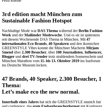
Petra Ruehle
3rd edition macht München zum
Sustainable Fashion Hotspot
Nachhaltige Mode war
DAS Thema
während der
Berlin Fashion
Week
und der
Mailänder Modewoche
. Und es sie ist spätestens
seit diesem Wochenende DAS Thema in München. Mit
47
internationalen Eco Brands
,
40 Speakern
und den ikonischen
GREENSTYLE Vibes konnte die Münchner Macherin
Mirjam
Smend
über
2.300 Besucher
, über
100 Journalisten
,
Influencer,
Blogger
und
drei TV-Sender
trotz strahlendem Sonnenschein und
München Marathon vom
11. bis 13. Oktober 2019
ins Isarforum
ins Deutsche Museum locken.
47 Brands, 40 Speaker, 2.300 Besucher, 1
Thema:
Let’s make eco the new normal.
Innerhalb eines Jahres
hat sich die GREENSTYLE munich fair
and conference, das
erste Endverbraucherformat
mit Konferenz