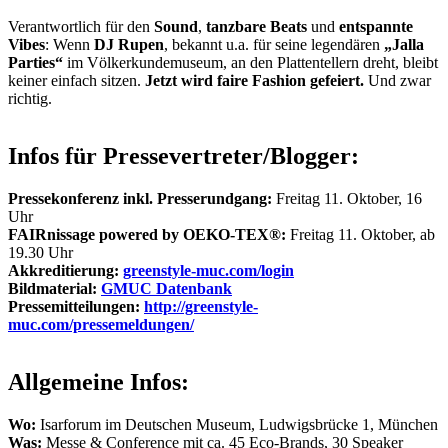
Verantwortlich für den
Sound
,
tanzbare Beats
und
entspannte
Vibes
: Wenn
DJ Rupen
, bekannt u.a. für seine legendären
„Jalla
Parties“
im Völkerkundemuseum, an den Plattentellern dreht, bleibt
keiner einfach sitzen.
Jetzt wird faire Fashion gefeiert.
Und zwar
richtig.
Infos für Pressevertreter/Blogger:
Pressekonferenz inkl. Presserundgang:
Freitag 11. Oktober, 16
Uhr
FAIRnissage powered by OEKO-TEX®:
Freitag 11. Oktober, ab
19.30 Uhr
Akkreditierung:
greenstyle-muc.com/login
Bildmaterial:
GMUC Datenbank
Pressemitteilungen:
http://greenstyle-
muc.com/pressemeldungen/
Allgemeine Infos:
Wo:
Isarforum im Deutschen Museum, Ludwigsbrücke 1, München
Was:
Messe & Conference mit ca. 45 Eco-Brands, 30 Speaker