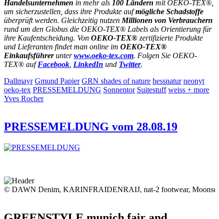
Handelsunternehmen
in mehr als
100 Ländern
mit OEKO-TEX®,
um sicherzustellen, dass ihre Produkte auf
mögliche Schadstoffe
überprüft werden. Gleichzeitig nutzen
Millionen von Verbrauchern
rund um den Globus die OEKO-TEX® Labels als Orientierung für
ihre Kaufentscheidung. Von
OEKO-TEX®
zertifizierte Produkte
und Lieferanten findet man online im
OEKO-TEX®
Einkaufsführer
unter
www.oeko-tex.com
. Folgen Sie OEKO-
TEX® auf
Facebook
,
LinkedIn
und
Twitter
.
Dallmayr
Gmund Papier
GRN shades of nature
hessnatur
neonyt
oeko-tex
PRESSEMELDUNG
Sonnentor
Suitestuff
weiss + more
Yves Rocher
PRESSEMELDUNG vom 28.08.19
© DAWN Denim, KARINFRAIDENRAIJ, nat-2 footwear, Moonset
GREENSTYLE munich fair and