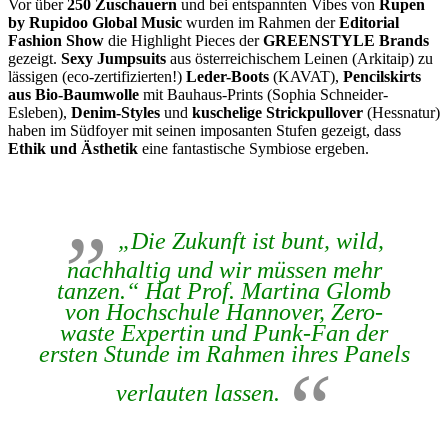
Vor über
250 Zuschauern
und bei entspannten Vibes von
Rupen
by Rupidoo Global Music
wurden im Rahmen der
Editorial
Fashion Show
die Highlight Pieces der
GREENSTYLE Brands
gezeigt.
Sexy Jumpsuits
aus österreichischem Leinen (Arkitaip) zu
lässigen (eco-zertifizierten!)
Leder-Boots
(KAVAT),
Pencilskirts
aus Bio-Baumwolle
mit Bauhaus-Prints (Sophia Schneider-
Esleben),
Denim-Styles
und
kuschelige Strickpullover
(Hessnatur)
haben im Südfoyer mit seinen imposanten Stufen gezeigt, dass
Ethik und Ästhetik
eine fantastische Symbiose ergeben.
„Die Zukunft ist bunt, wild,
nachhaltig und wir müssen mehr
tanzen.“ Hat Prof. Martina Glomb
von Hochschule Hannover, Zero-
waste Expertin und Punk-Fan der
ersten Stunde im Rahmen ihres Panels
verlauten lassen.