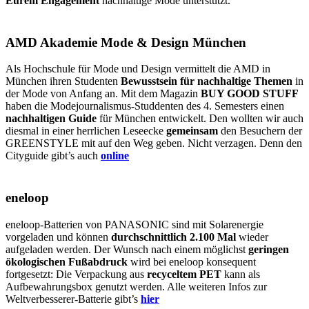
Eurem Engagement
nachhaltige Mode unterstützt.
AMD Akademie Mode & Design München
Als Hochschule für Mode und Design vermittelt die AMD in
München ihren Studenten
Bewusstsein für nachhaltige Themen
in
der Mode von Anfang an. Mit dem Magazin
BUY GOOD STUFF
haben die Modejournalismus-Studdenten des 4. Semesters einen
nachhaltigen Guide
für München entwickelt. Den wollten wir auch
diesmal in einer herrlichen Leseecke
gemeinsam
den Besuchern der
GREENSTYLE mit auf den Weg geben. Nicht verzagen. Denn den
Cityguide gibt’s auch
online
eneloop
eneloop-Batterien von PANASONIC sind mit Solarenergie
vorgeladen und können
durchschnittlich 2.100 Mal
wieder
aufgeladen werden. Der Wunsch nach einem möglichst
geringen
ökologischen Fußabdruck
wird bei eneloop konsequent
fortgesetzt: Die Verpackung aus
recyceltem PET
kann als
Aufbewahrungsbox genutzt werden. Alle weiteren Infos zur
Weltverbesserer-Batterie gibt’s
hier