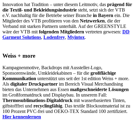
Innovation hat Tradition – unter diesem Leitmotiv, das
prägend für
die Textil- und Bekleidungsindustrie
steht, setzt sich der VTB
e.V. nachhaltig für die Betriebe seiner Branche
in Bayern
ein. Die
Mitglieder des VTB profitieren von den
Netzwerken
, die der
Verband mit starken Partnern unterhält. Auf der GREENSTYLE
wäre der VTB mit
folgenden Mitgliedern
vertreten gewesen:
DD
Garment Solutions
,
Lodenfrey
,
Myintox
.
Weiss + more
Kampagnenmotive, Backdrops mit Aussteller-Logo,
Sponsorenwände, Umkleidekabinen – für die
großflächige
Kommunikation
unterstützt uns seit der 1st edition Weiss + more.
Als
digitaler Druckpartner
im Bereich Visual Merchandising
bieten das Unternehmen aus Essen
maßgeschneiderte Lösungen
im Großformatdruck und Displaybau. In unserem Fall:
Thermosublimations-Digitaldruck
mit wasserbasierten Tinten,
giftstofffrei und
recyclingfähig
. Das textile Blockoutmaterial ist zu
100 Prozent PVC-frei und OEKO-TEX Standard 100 zertifiziert.
Hier kennenlernen