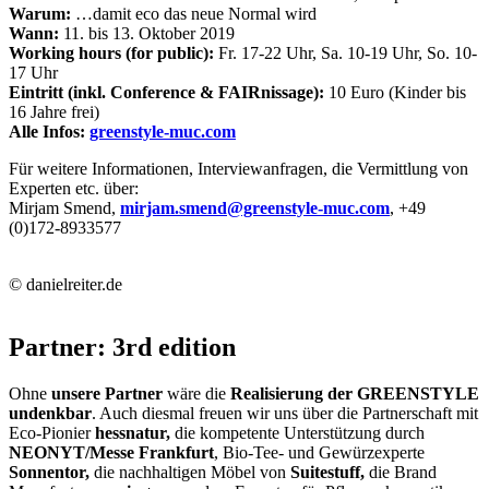
Warum:
…damit eco das neue Normal wird
Wann:
11. bis 13. Oktober 2019
Working hours (for public):
Fr. 17-22 Uhr, Sa. 10-19 Uhr, So. 10-
17 Uhr
Eintritt (inkl. Conference & FAIRnissage):
10 Euro (Kinder bis
16 Jahre frei)
Alle Infos:
greenstyle-muc.com
Für weitere Informationen, Interviewanfragen, die Vermittlung von
Experten etc. über:
Mirjam Smend,
mirjam.smend@greenstyle-muc.com
, +49
(0)172-8933577
© danielreiter.de
Partner: 3rd edition
Ohne
unsere Partner
wäre die
Realisierung der GREENSTYLE
undenkbar
. Auch diesmal freuen wir uns über die Partnerschaft mit
Eco-Pionier
hessnatur,
die kompetente Unterstützung durch
NEONYT/Messe Frankfurt
, Bio-Tee- und Gewürzexperte
Sonnentor,
die nachhaltigen Möbel von
Suitestuff,
die Brand