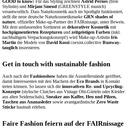
GOOD to know:
Für das Styling zeichnen
Astrid Pernes
(freie
Stylistin) und
Mirjam Smend
(GREENSTYLE munich)
verantwortlich. Dass Naturkosmetik auch im Spotlight funktioniert,
stellt die neue deutsche Naturkosmetikmarke
GRN shades of
nature
, offizieller Make-up-Partner der FAIRnissage, unter Beweis.
Mit dem umfassenden Sortiment an
dekorativer Kosmetik
mit
hochpigmentierten Rezepturen
und
zeitgeistigen Farben
(inkl.
nachhaltigem Verpackungskonzept!) wird Make-up-Artistin
Iris
Martin
die Models von
David Kossi
coexist.collective
Runway-
tauglich
inszenieren.
Get in touch with sustainable fashion
Auch nach der
Fashionshow
haben die Ausstellerstände geöffnet,
damit Interessenten mit den Machern der
Eco Brands
in Kontakt
treten können. So lassen sich die
innovativen Re- und Upcycling-
Konzepte
(stylische Clutches aus Vintage Obi-Gürteln oder Kleider
aus alten Seidenschals),
Sneaker aus Kaffee, Heu und Pilzen,
Taschen aus Ananasleder
sowie avantgardistische
Zero Waste
Stücke
hautnah erleben.
Faire Fashion feiern auf der FAIRnissage