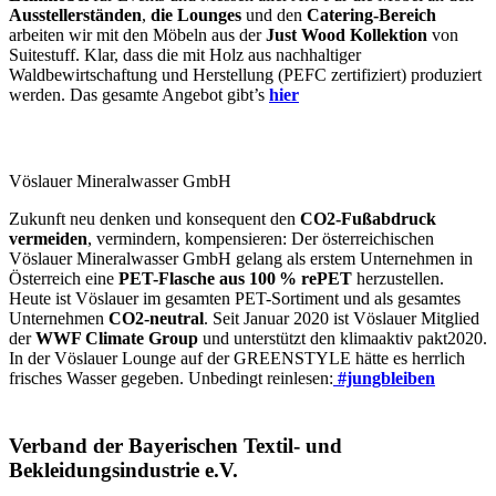
Ausstellerständen
,
die Lounges
und den
Catering-Bereich
arbeiten wir mit den Möbeln aus der
Just Wood Kollektion
von
Suitestuff. Klar, dass die mit Holz aus nachhaltiger
Waldbewirtschaftung und Herstellung (PEFC zertifiziert) produziert
werden. Das gesamte Angebot gibt’s
hier
Vöslauer Mineralwasser GmbH
Zukunft neu denken und konsequent den
CO2-Fußabdruck
vermeiden
, vermindern, kompensieren: Der österreichischen
Vöslauer Mineralwasser GmbH gelang als erstem Unternehmen in
Österreich eine
PET-Flasche aus 100 % rePET
herzustellen.
Heute ist Vöslauer im gesamten PET-Sortiment und als gesamtes
Unternehmen
CO2-neutral
. Seit Januar 2020 ist Vöslauer Mitglied
der
WWF Climate Group
und unterstützt den klimaaktiv pakt2020.
In der Vöslauer Lounge auf der GREENSTYLE hätte es herrlich
frisches Wasser gegeben. Unbedingt reinlesen:
#jungbleiben
Verband der Bayerischen Textil- und
Bekleidungsindustrie e.V.