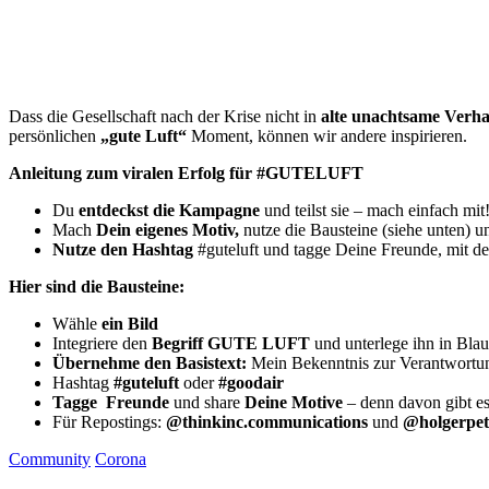
Dass die Gesellschaft nach der Krise nicht in
alte unachtsame Verha
persönlichen
„gute Luft“
Moment, können wir andere inspirieren.
Anleitung zum viralen Erfolg für #GUTELUFT
Du
entdeckst die Kampagne
und teilst sie – mach einfach mit
Mach
Dein eigenes Motiv,
nutze die Bausteine (siehe unten) u
Nutze den Hashtag
#guteluft und tagge Deine Freunde, mit de
Hier sind die Bausteine:
Wähle
ein Bild
Integriere den
Begriff GUTE LUFT
und unterlege ihn in Blau
Übernehme den Basistext:
Mein Bekenntnis zur Verantwortung
Hashtag
#guteluft
oder
#goodair
Tagge Freunde
und share
Deine Motive
– denn davon gibt es
Für Repostings:
@thinkinc.communications
und
@holgerpe
Community
Corona