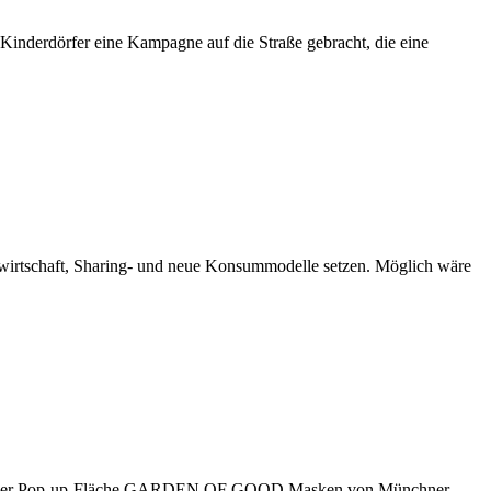
inderdörfer eine Kampagne auf die Straße gebracht, die eine
fwirtschaft, Sharing- und neue Konsummodelle setzen. Möglich wäre
f auf der Pop-up-Fläche GARDEN OF GOOD Masken von Münchner