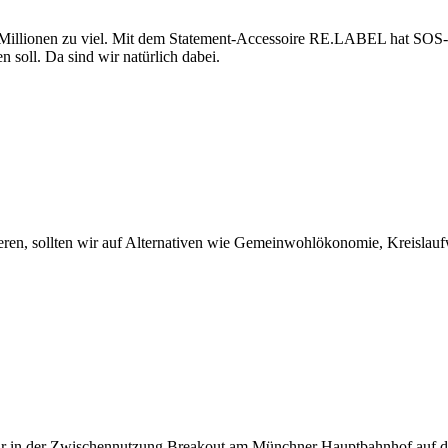
 Millionen zu viel. Mit dem Statement-Accessoire RE.LABEL hat SOS-K
soll. Da sind wir natürlich dabei.
eren, sollten wir auf Alternativen wie Gemeinwohlökonomie, Kreislau
 20 Uhr in der Zwischennutzung Breakout am Münchner Hauptbahnho