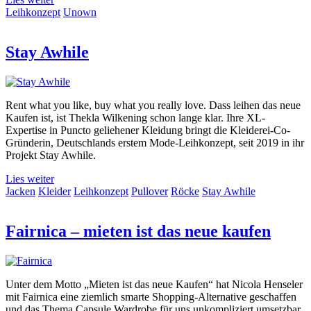
Leihkonzept
Unown
Stay Awhile
Rent what you like, buy what you really love. Dass leihen das neue
Kaufen ist, ist Thekla Wilkening schon lange klar. Ihre XL-
Expertise in Puncto geliehener Kleidung bringt die Kleiderei-Co-
Gründerin, Deutschlands erstem Mode-Leihkonzept, seit 2019 in ihr
Projekt Stay Awhile.
Lies weiter
Jacken
Kleider
Leihkonzept
Pullover
Röcke
Stay Awhile
Fairnica – mieten ist das neue kaufen
Unter dem Motto „Mieten ist das neue Kaufen“ hat Nicola Henseler
mit Fairnica eine ziemlich smarte Shopping-Alternative geschaffen
und das Thema Capsule Wardrobe für uns unkompliziert umsetzbar