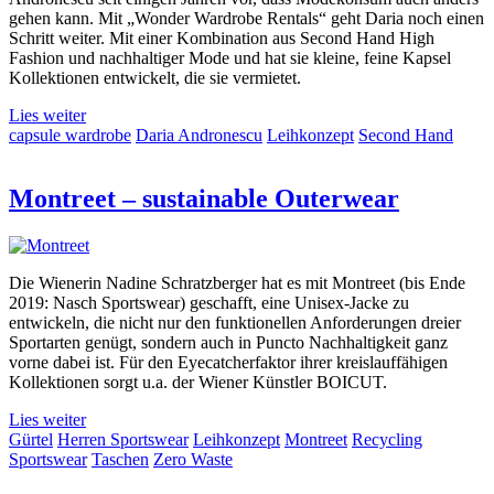
gehen kann. Mit „Wonder Wardrobe Rentals“ geht Daria noch einen
Schritt weiter. Mit einer Kombination aus Second Hand High
Fashion und nachhaltiger Mode und hat sie kleine, feine Kapsel
Kollektionen entwickelt, die sie vermietet.
Lies weiter
capsule wardrobe
Daria Andronescu
Leihkonzept
Second Hand
Montreet – sustainable Outerwear
Die Wienerin Nadine Schratzberger hat es mit Montreet (bis Ende
2019: Nasch Sportswear) geschafft, eine Unisex-Jacke zu
entwickeln, die nicht nur den funktionellen Anforderungen dreier
Sportarten genügt, sondern auch in Puncto Nachhaltigkeit ganz
vorne dabei ist. Für den Eyecatcherfaktor ihrer kreislauffähigen
Kollektionen sorgt u.a. der Wiener Künstler BOICUT.
Lies weiter
Gürtel
Herren Sportswear
Leihkonzept
Montreet
Recycling
Sportswear
Taschen
Zero Waste