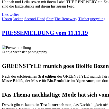
Hannah und Leila setzen mit ihrem Label THE RENEWERY ein Zeichen 
sind die Einzelstücke auf ihrem Instagram Feed.
Lies weiter
Hosen
Jacken
Second Hand
Shirt
The Renewery
Tücher
upcycling
PRESSEMELDUNG vom 11.11.19
© anja wechsler photography
GREENSTYLE munich goes Biolife Bozen
Nach der erfolgreichen
3rd edition
der GREENSTYLE munich fair and
Messe Biolife
, der Messe für
Bio-Produkte im Alpenraum
, um dort
Das Thema nachhaltige Mode hat sich vom 
Derzeit gibt es kaum ein
Textilunternehmen
, das Nachhaltigkeit nic