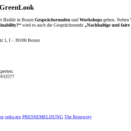
heGreenLook
er Biolife in Bozen
Gesprächsrunden
und
Workshops
geben. Neben 
inability?“
wird es auch die Gesprächsrunde
„Nachhaltige und faire
 1, I – 39100 Bozen
xperten:
8933577
nz
oeko-tex
PRESSEMELDUNG
The Renewery