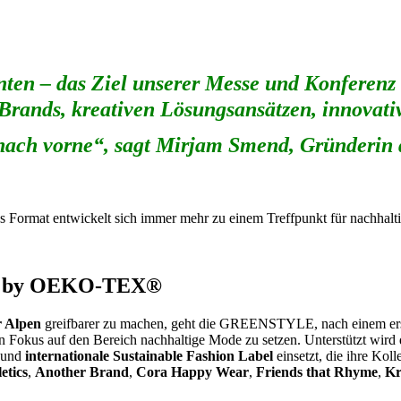
nten – das Ziel unserer Messe und Konferenz 
Brands, kreativen Lösungsansätzen, innovati
r nach vorne“, sagt Mirjam Smend, Gründe
as Format entwickelt sich immer mehr zu einem Treffpunkt für nachhalt
d by OEKO-TEX®
r Alpen
greifbarer zu machen, geht die GREENSTYLE, nach einem er
en Fokus auf den Bereich nachhaltige Mode zu setzen. Unterstützt wir
 und
internationale Sustainable Fashion Label
einsetzt, die ihre Ko
etics
,
Another Brand
,
Cora Happy Wear
,
Friends that Rhyme
,
Kr