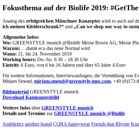
Fokusthema auf der Biolife 2019: #GetT
Analog des
erfolgreichen Münchner Konzeptes
wird es auch auf d
ich meinen Kleiderschrank?“
und
„Can we shop our way to susta
Allgemeine Infos:
Wo:
GREENSTYLE munich @Biolife Messe Bozen AG, Messe Platz
Warum:
…damit eco das neue Normal wird
Wann:
21. bis 24. November 2019
Working hours:
Do.-So. 9.30 – 18.30 Uhr
Eintritt:
6 Euro, von 6 bis 16 Jahren und über 65 Jahre 4 Euro
Für weitere Informationen, Interviewanfragen, die Vermittlung von E
Mirjam Smend,
mirjam.smend@greenstyle-muc.com
, +49 (0)172-
Bildmaterial
GREENSTYLE munich
Download Kampagnenbild
Weitere Infos
über
GREENSTYLE munich
Details und Termine
zur
GREENSTYLE munich @Biolife
Ambiletics
another brand
CORA happywear
Friends that Rhyme
Kra