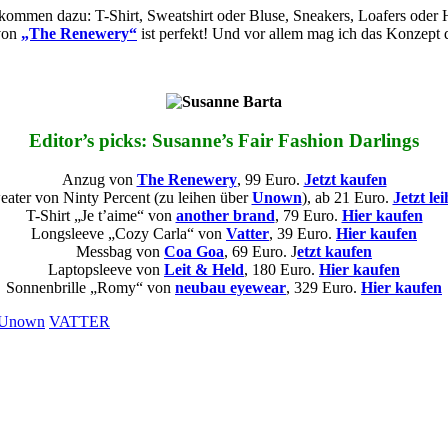
s kommen dazu: T-Shirt, Sweatshirt oder Bluse, Sneakers, Loafers ode
von
„The Renewery“
ist perfekt! Und vor allem mag ich das Konzep
Editor’s picks: Susanne’s Fair Fashion Darlings
Anzug von
The Renewery
, 99 Euro.
Jetzt kaufen
ater von Ninty Percent (zu leihen über
Unown
), ab 21 Euro.
Jetzt le
T-Shirt „Je t’aime“ von
another brand
, 79 Euro.
Hier kaufen
Longsleeve „Cozy Carla“ von
Vatter
, 39 Euro.
Hier kaufen
Messbag von
Coa Goa
, 69 Euro. J
etzt kaufen
Laptopsleeve von
Leit & Held
, 180 Euro.
Hier kaufen
Sonnenbrille „Romy“ von
neubau eyewear
, 329 Euro.
Hier kaufen
Unown
VATTER