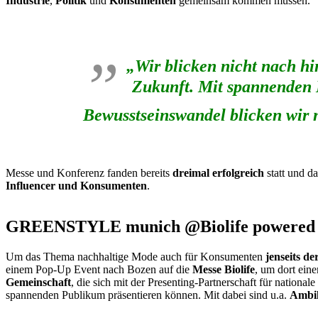
Industrie
,
Politik
und
Konsumenten
gemeinsam kommen müssen.
„Wir blicken nicht nach hi
Zukunft. Mit spannenden 
Bewusstseinswandel blicken wi
Messe und Konferenz fanden bereits
dreimal erfolgreich
statt und d
Influencer und Konsumenten
.
GREENSTYLE munich @Biolife powere
Um das Thema nachhaltige Mode auch für Konsumenten
jenseits de
einem Pop-Up Event nach Bozen auf die
Messe Biolife
, um dort ein
Gemeinschaft
, die sich mit der Presenting-Partnerschaft für nationale
spannenden Publikum präsentieren können. Mit dabei sind u.a.
Ambil