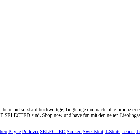
nnheim auf setzt auf hochwertige, langlebige und nachhaltig produzier
YLE SELECTED sind. Shop now und have fun mit den neuen Lieblingss
cken
Phyne
Pullover
SELECTED
Socken
Sweatshirt
T-Shirts
Tencel
T