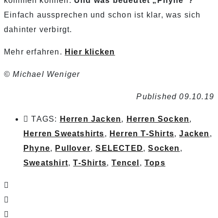
kommen können.
Und was bedeutet „Phyne“?
Einfach aussprechen und schon ist klar, was sich
dahinter verbirgt.
Mehr erfahren.
Hier klicken
© Michael Weniger
Published 09.10.19
TAGS:
Herren Jacken
,
Herren Socken
,
Herren Sweatshirts
,
Herren T-Shirts
,
Jacken
,
Phyne
,
Pullover
,
SELECTED
,
Socken
,
Sweatshirt
,
T-Shirts
,
Tencel
,
Tops