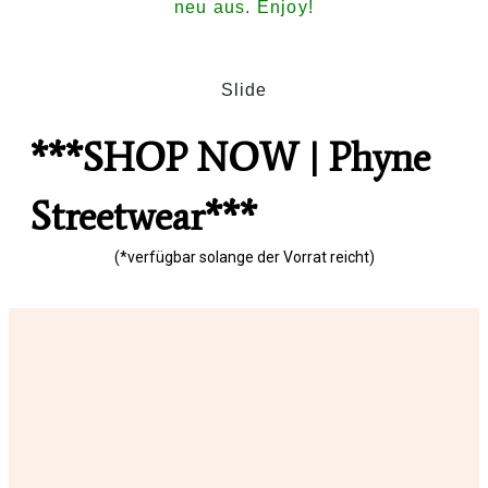
neu aus. Enjoy!
Slide
***SHOP NOW | Phyne
Streetwear***
(*verfügbar solange der Vorrat reicht)
Slide 1
Slide 7
Slide 7
Slide 3
Slide 4
Slide 7