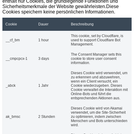
enthält nur Cookies, die grundlegende Funktionen und
Sicherheitsmerkmale der Website gewährleisten.Diese
Cookies speichern keine persönlichen Informationen.
Cookie
Dauer
Beschreibung
This cookie, set by Cloudflare, is
__cf_bm
1 hour
used to support Cloudflare Bot
Management.
The Consent Manager sets this
__cmpcpcx-1
3 days
cookie to store user consent
information.
Dieses Cookie wird verwendet, um
zu erkennen und abzuwehren,
wenn ein Client versucht, ein
_abck
1 Jahr
Cookie wiederzugeben. Dieses
Cookie verwaltet die Interaktion mit
Online-Bots und führt die
entsprechenden Aktionen aus.
Dieses Cookie wird von Akamai
verwendet, um die Site-Sicherheit
ak_bmsc
2 Stunden
zu optimieren, indem zwischen
Menschen und Bots unterschieden
wird
.