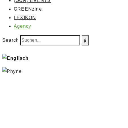
(OUR) EVENTS
GREENzine
LEXIKON
Agency
Search