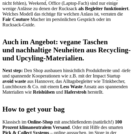
nicht fehlen), Weekend, Office (Laptop-Fach) sind nur einige
wenige Anlässe zu denen der Rucksack
als Begleiter funktioniert
.
Welches Modell das richtige für welchen Anlass ist, verraten die
Fair Couture
Macher im persönlichen Gespräch oder im
Rucksack-Guide.
Auch im Angebot: vegane Taschen
und nachhaltige Neuheiten aus Recycling-
und Upcyling-Materialien.
Next step:
Den Shop ausbauen hinsichtlich Produktbreite und -tiefe
und spannende Kooperationen wie z.B. mit der Impact Startup
avoid waste
aus Hannover, das Alltagsbegleiter wie Trinkbecher,
Lunchboxen & Co. mit einem
Less Waste
Ansatz aus spannenden
Materialien wie
Reishülsen
und
Haferstroh
herstellt.
How to get your bag
Klassisch im
Online-Shop
mit anschließendem (natürlich!)
100
Prozent klimaneutralem Versand
. Oder mit Hilfe des smarten
Pick & Collect Systems
– online aussuchen, im Store in der