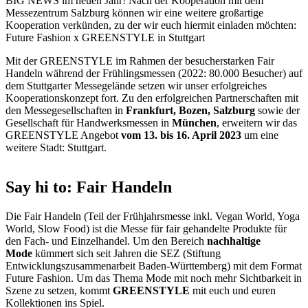
BIG NEWS im neuen Jahr! Nach der Kooperation mit dem
Messezentrum Salzburg können wir eine weitere großartige
Kooperation verkünden, zu der wir euch hiermit einladen möchten:
Future Fashion x GREENSTYLE in Stuttgart
Mit der GREENSTYLE im Rahmen der besucherstarken Fair
Handeln während der Frühlingsmessen (2022: 80.000 Besucher) auf
dem Stuttgarter Messegelände setzen wir unser erfolgreiches
Kooperationskonzept fort. Zu den erfolgreichen Partnerschaften mit
den Messegesellschaften in
Frankfurt, Bozen, Salzburg
sowie der
Gesellschaft für Handwerksmessen in
München
, erweitern wir das
GREENSTYLE Angebot
vom 13. bis 16. April 2023
um eine
weitere Stadt: Stuttgart.
Say hi to: Fair Handeln
Die Fair Handeln (Teil der Frühjahrsmesse inkl. Vegan World, Yoga
World, Slow Food) ist die Messe für fair gehandelte Produkte für
den Fach- und Einzelhandel. Um den Bereich
nachhaltige
Mode
kümmert sich seit Jahren die SEZ (Stiftung
Entwicklungszusammenarbeit Baden-Württemberg) mit dem Format
Future Fashion. Um das Thema Mode mit noch mehr Sichtbarkeit in
Szene zu setzen, kommt
GREENSTYLE
mit euch und euren
Kollektionen ins Spiel.