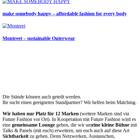
make somebody happy – affordable fashion for every body
Montreet – sustainable Outerwear
Kosten für 4 Tage
Stand (6qm): 726 Euro netto
Stand (9qm): 1089 Euro netto
inkl. Strom, Kommunikationspaket etc. (siehe Inklusivleistungen).
Schnell sein lohnt sich.
Die Stände können auch geteilt werden.
Ihr sucht einen geeigneten Standpartner? Wir helfen beim Matching.
Wir haben nur Platz für 12 Marken
(weitere Marken sind via
Future Fashion vor Ort). In Kooperation mit Future Fashion wird es
eine
gemeinsame Lounge
geben, die wir um
eine kleine Bühne
mit
Talks & Panels (mit euch) erweitern, um euch auch auf diese Art
Sichtbarkeit
zu geben. Denn Netzwerken, Austauschen,