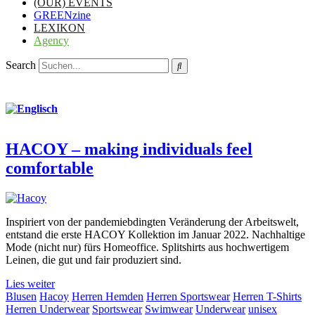
(OUR) EVENTS
GREENzine
LEXIKON
Agency
Search
HACOY – making individuals feel
comfortable
Inspiriert von der pandemiebdingten Veränderung der Arbeitswelt,
entstand die erste HACOY Kollektion im Januar 2022. Nachhaltige
Mode (nicht nur) fürs Homeoffice. Splitshirts aus hochwertigem
Leinen, die gut und fair produziert sind.
Lies weiter
Blusen
Hacoy
Herren Hemden
Herren Sportswear
Herren T-Shirts
Herren Underwear
Sportswear
Swimwear
Underwear
unisex