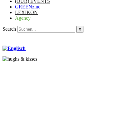
(OUR) EVENTS
GREENzine
LEXIKON
Agency
Search