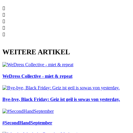
WEITERE ARTIKEL
WeDress Collective - miet & repeat
Bye-bye, Black Friday: Geiz ist geil is sowas von yesterday.
#SecondHandSeptember