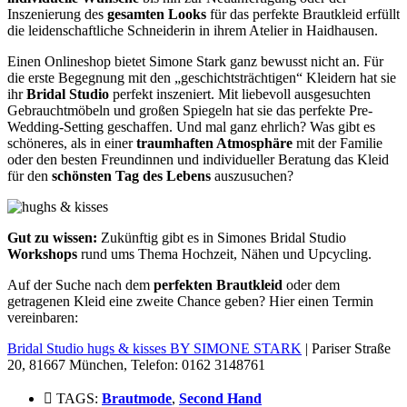
Inszenierung des
gesamten Looks
für das perfekte Brautkleid erfüllt
die leidenschaftliche Schneiderin in ihrem Atelier in Haidhausen.
Einen Onlineshop bietet Simone Stark ganz bewusst nicht an. Für
die erste Begegnung mit den „geschichtsträchtigen“ Kleidern hat sie
ihr
Bridal Studio
perfekt inszeniert. Mit liebevoll ausgesuchten
Gebrauchtmöbeln und großen Spiegeln hat sie das perfekte Pre-
Wedding-Setting geschaffen. Und mal ganz ehrlich? Was gibt es
schöneres, als in einer
traumhaften Atmosphäre
mit der Familie
oder den besten Freundinnen und individueller Beratung das Kleid
für den
schönsten Tag des Lebens
auszusuchen?
Gut zu wissen:
Zukünftig gibt es in Simones Bridal Studio
Workshops
rund ums Thema Hochzeit, Nähen und Upcycling.
Auf der Suche nach dem
perfekten Brautkleid
oder dem
getragenen Kleid eine zweite Chance geben? Hier einen Termin
vereinbaren:
Bridal Studio hugs & kisses BY SIMONE STARK
|
Pariser Straße
20,
81667 München
, Telefon: 0162 3148761
TAGS:
Brautmode
,
Second Hand