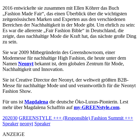
2016 entwickelte sie zusammen mit Ellen Köhrer das Buch
„Fashion Made Fair“, das einen Überblick über die wichtigsten
zeitgenössischen Marken und Experten aus den verschiedenen
Bereichen der Nachhaltigkeit in der Mode gibt. Um ehrlich zu sein:
Es war die allererste „Fair Fashion Bible“ in Deutschland, die
zeigte, dass nachhaltige Mode die Kraft hat, das nächste große Ding
zu sein.
Sie war 2009 Mitbegründerin des Greenshowroom, einer
Modemesse für nachhaltige High Fashion, die heute unter dem
Namen
Neonyt
bekannt ist, dem globalen Zentrum für Mode,
Nachhaltigkeit und Innovation.
Sie ist Creative Director der Neonyt, der weltweit größten B2B-
Messe für nachhaltige Mode und und verantwortlich für die Neonyt
Fashion Show.
Für uns ist
Magdalena
die deutsche Öko-Luxus-Pionierin. Lest
mehr über Magdalena Schaffrin auf
my-GREENstyle.com
.
202030
GREENSTYLE +++ (Responsible) Fashion Summit +++
Speaker
neonyt
Speaker
ANZEIGE