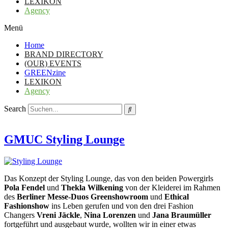
LEXIKON
Agency
Menü
Home
BRAND DIRECTORY
(OUR) EVENTS
GREENzine
LEXIKON
Agency
Search
GMUC Styling Lounge
Das Konzept der Styling Lounge, das von den beiden Powergirls
Pola Fendel
und
Thekla Wilkening
von der Kleiderei im Rahmen
des
Berliner Messe-Duos Greenshowroom
und
Ethical
Fashionshow
ins Leben gerufen und von den drei Fashion
Changers
Vreni Jäckle
,
Nina Lorenzen
und
Jana Braumüller
fortgeführt und ausgebaut wurde, wollten wir in einer etwas