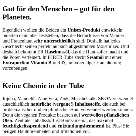
Gut für den Menschen – gut für den
Planeten.
Eigentlich wollten die Beiden ein
Unisex-Produkt
entwickeln,
mussten dann aber feststellen, dass die Bedürfnisse von Männer-
und Frauenhaut
sehr unterschiedlich
sind. Deshalb hat jedes
Geschlecht seinen perfekt auf sich abgestimmten Moisturizer. Und
deshalb bekommt ER
Haselnussöl
, das die Haut softer macht und
die Poren verfeinert. In IHRER Tube steckt
Sesamöl
mit einer
Extraportion Vitamin B
und
D
, um vorzeitiger Hautalterung
vorzubeugen.
Keine Chemie in der Tube
Jojoba, Mandelöl, Aloe Vera, Zink, Muschelkalk. SKØN verwendet
ausschließlich
natürliche (vergane!) Inhaltsstoffe
, die auch bei
problematischer und empfindlicher Haut verwendet werden können.
Denn die veganen Produkte basieren auf
wertvollen pflanzlichen
Ölen
. Zentraler Inhaltsstoff ist Hanfsamenöl, das maximal
feuchtigkeitsspendend
und
entzündungshemmend
ist. Plus: Sie
beugen Hautunreinheiten und Irritationen vor.