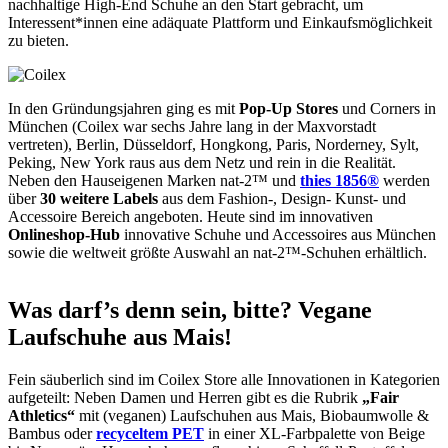
nachhaltige High-End Schuhe an den Start gebracht, um
Interessent*innen eine adäquate Plattform und Einkaufsmöglichkeit
zu bieten.
In den Gründungsjahren ging es mit
Pop-Up Stores
und Corners in
München (Coilex war sechs Jahre lang in der Maxvorstadt
vertreten), Berlin, Düsseldorf, Hongkong, Paris, Norderney, Sylt,
Peking, New York raus aus dem Netz und rein in die Realität.
Neben den Hauseigenen Marken nat-2™ und
thies 1856®
werden
über
30 weitere Labels
aus dem Fashion-, Design- Kunst- und
Accessoire Bereich angeboten. Heute sind im innovativen
Onlineshop-Hub
innovative Schuhe und Accessoires aus München
sowie die weltweit größte Auswahl an nat-2™-Schuhen erhältlich.
Was darf’s denn sein, bitte? Vegane
Laufschuhe aus Mais!
Fein säuberlich sind im Coilex Store alle Innovationen in Kategorien
aufgeteilt: Neben Damen und Herren gibt es die Rubrik
„Fair
Athletics“
mit (veganen) Laufschuhen aus Mais, Biobaumwolle &
Bambus oder
recyceltem PET
in einer XL-Farbpalette von Beige