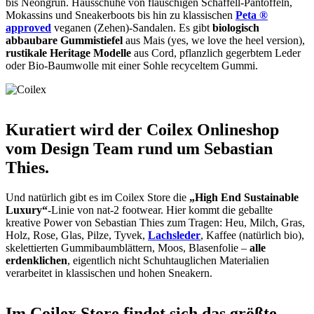
bis Neongrün. Hausschuhe von flauschigen Schaffell-Pantoffeln,
Mokassins und Sneakerboots bis hin zu klassischen
Peta ®
approved
veganen (Zehen)-Sandalen. Es gibt
biologisch
abbaubare Gummistiefel
aus Mais (yes, we love the heel version),
rustikale Heritage Modelle
aus Cord, pflanzlich gegerbtem Leder
oder Bio-Baumwolle mit einer Sohle recyceltem Gummi.
Kuratiert wird der Coilex Onlineshop
vom Design Team rund um Sebastian
Thies.
Und natürlich gibt es im Coilex Store die
„High End Sustainable
Luxury“
-Linie von nat-2 footwear. Hier kommt die geballte
kreative Power von Sebastian Thies zum Tragen: Heu, Milch, Gras,
Holz, Rose, Glas, Pilze, Tyvek,
Lachsleder
, Kaffee (natürlich bio),
skelettierten Gummibaumblättern, Moos, Blasenfolie –
alle
erdenklichen
, eigentlich nicht Schuhtauglichen Materialien
verarbeitet in klassischen und hohen Sneakern.
Im Coilex Store findet sich das größte