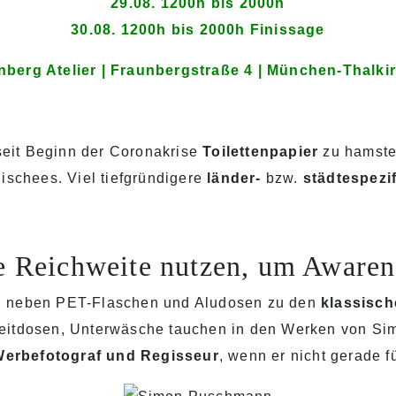
29.08. 1200h bis 2000h
30.08. 1200h bis 2000h Finissage
nberg Atelier | Fraunbergstraße 4 | München-Thalki
eit Beginn der Coronakrise
Toilettenpapier
zu hamste
lischees. Viel tiefgründigere
länder-
bzw.
städtespezi
Reichweite nutzen, um Awarenes
en neben PET-Flaschen und Aludosen zu den
klassisch
zeitdosen, Unterwäsche tauchen in den Werken von S
erbefotograf und Regisseur
, wenn er nicht gerade f