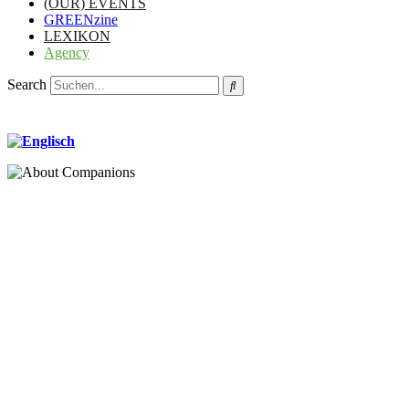
(OUR) EVENTS
GREENzine
LEXIKON
Agency
Search