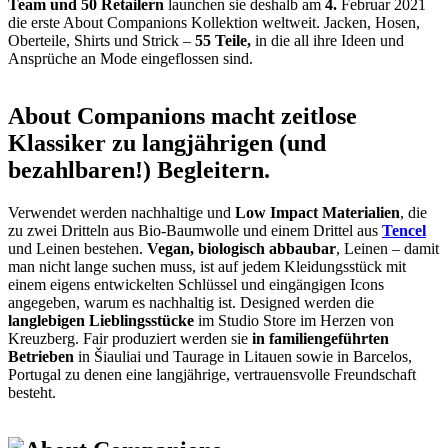
Team und 50 Retailern
launchen sie deshalb am
4.
Februar 2021
die erste About Companions Kollektion weltweit. Jacken, Hosen,
Oberteile, Shirts und Strick –
55 Teile,
in die all ihre Ideen und
Ansprüche an Mode eingeflossen sind.
About Companions macht zeitlose
Klassiker zu langjährigen (und
bezahlbaren!) Begleitern.
Verwendet werden nachhaltige und
Low Impact Materialien
, die
zu zwei Dritteln aus Bio-Baumwolle und einem Drittel aus
Tencel
und Leinen bestehen.
Vegan, biologisch abbaubar
, Leinen – damit
man nicht lange suchen muss, ist auf jedem Kleidungsstück mit
einem eigens entwickelten Schlüssel und eingängigen Icons
angegeben, warum es nachhaltig ist. Designed werden die
langlebigen Lieblingsstücke
im Studio Store im Herzen von
Kreuzberg. Fair produziert werden sie
in familiengeführten
Betrieben
in Šiauliai und Taurage in Litauen sowie in Barcelos,
Portugal zu denen eine langjährige, vertrauensvolle Freundschaft
besteht.