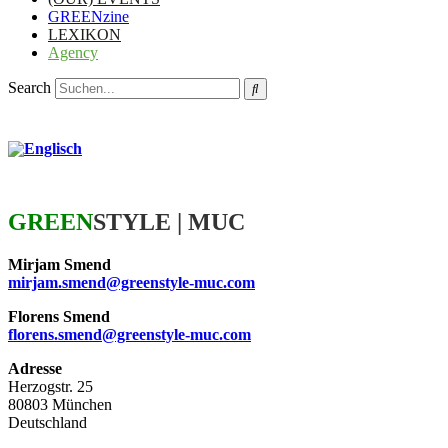
GREENzine
LEXIKON
Agency
Search
GREEN
STYLE | MUC
Mirjam Smend
mirjam.smend@greenstyle-muc.com
Florens Smend
florens.smend@greenstyle-muc.com
Adresse
Herzogstr. 25
80803 München
Deutschland