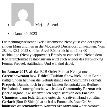
Mirjam Smend
Januar 9, 2023
Die richtungsweisende B2B Ordermesse Neonyt ist von der Spree
an den Main und nun in die Modestadt Düsseldorf umgezogen. Vom
28. bis 30.1.2023 sind im Areal Böhler nicht nur über 60
nachhaltige (Neonyt approved!) Brands zu entdecken. Neben dem
Konferenzformat Fashionsustain wird auch wieder das Networking
Format Prepeek stattfinden. Und wir sind dabei.
Im
Januar 2017
, als das B2B Order-Format Neonyt noch
Greenshowroom
bzw.
Ethical Fashion Show
hieß und in Berlin
stattgefunden hat, war die Geburtsstunde des Community Formats
Prepeek
. Damals noch in einem kleinen Seitentrakt des Berliner
Postbahnhofs untergebracht, wuchs
das Community Format
mit
jeder Ausgabe. Zwischenzeitlich organisiert von den
Fashion
Changers
, dann federführend unter der kreativen Hand von
Kim
Gerlach
(Sun & Shine) hat sich das Format als feste Größe –
inklusive durchgängigem Konferenzprogramm
– der Neonyt