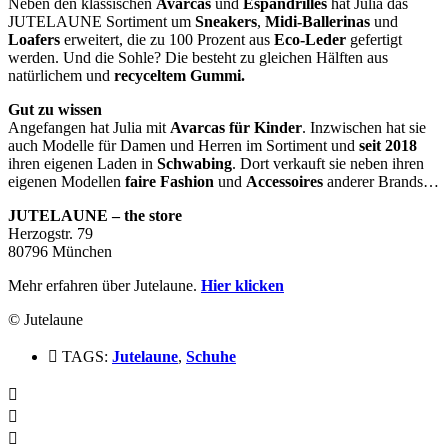
Neben den klassischen
Avarcas
und
Espandrilles
hat Julia das
JUTELAUNE Sortiment um
Sneakers
,
Midi-Ballerinas
und
Loafers
erweitert, die zu 100 Prozent aus
Eco-Leder
gefertigt
werden. Und die Sohle? Die besteht zu gleichen Hälften aus
natürlichem und
recyceltem Gummi.
Gut zu wissen
Angefangen hat Julia mit
Avarcas für Kinder
. Inzwischen hat sie
auch Modelle für Damen und Herren im Sortiment und
seit 2018
ihren eigenen Laden in
Schwabing
. Dort verkauft sie neben ihren
eigenen Modellen
faire Fashion
und
Accessoires
anderer Brands…
JUTELAUNE – the store
Herzogstr. 79
80796 München
Mehr erfahren über Jutelaune.
Hier klicken
© Jutelaune
TAGS:
Jutelaune
,
Schuhe