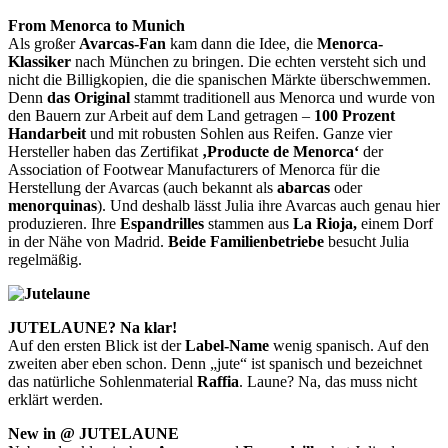
From Menorca to Munich
Als großer
Avarcas-Fan
kam dann die Idee, die
Menorca-
Klassiker
nach München zu bringen. Die echten versteht sich und
nicht die Billigkopien, die die spanischen Märkte überschwemmen.
Denn
das Original
stammt traditionell aus Menorca und wurde von
den Bauern zur Arbeit auf dem Land getragen –
100 Prozent
Handarbeit
und mit robusten Sohlen aus Reifen. Ganze vier
Hersteller haben das Zertifikat
‚Producte de Menorca‘
der
Association of Footwear Manufacturers of Menorca für die
Herstellung der Avarcas (auch bekannt als
abarcas
oder
menorquinas
). Und deshalb lässt Julia ihre Avarcas auch genau hier
produzieren. Ihre
Espandrilles
stammen aus
La Rioja,
einem Dorf
in der Nähe von Madrid.
Beide Familienbetriebe
besucht Julia
regelmäßig.
JUTELAUNE? Na klar!
Auf den ersten Blick ist der
Label-Name
wenig spanisch. Auf den
zweiten aber eben schon. Denn „jute“ ist spanisch und bezeichnet
das natürliche Sohlenmaterial
Raffia
. Laune? Na, das muss nicht
erklärt werden.
New in @ JUTELAUNE