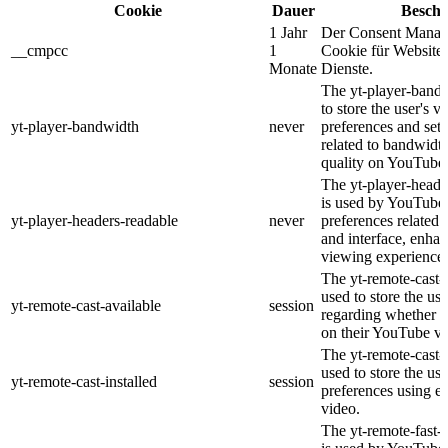
Cookie
Dauer
Beschr
1 Jahr
Der Consent Manage
__cmpcc
1
Cookie für Website
Monate
Dienste.
The yt-player-bandw
to store the user's v
yt-player-bandwidth
never
preferences and setti
related to bandwidt
quality on YouTube
The yt-player-heade
is used by YouTube 
yt-player-headers-readable
never
preferences related 
and interface, enhan
viewing experience.
The yt-remote-cast-a
used to store the use
yt-remote-cast-available
session
regarding whether ca
on their YouTube vi
The yt-remote-cast-i
used to store the use
yt-remote-cast-installed
session
preferences using
video.
The yt-remote-fast-