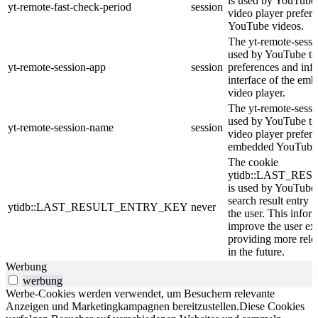
is used by YouTube t
yt-remote-fast-check-period
session
video player prefer
YouTube videos.
The yt-remote-sessi
used by YouTube to 
yt-remote-session-app
session
preferences and inf
interface of the e
video player.
The yt-remote-sessi
used by YouTube to s
yt-remote-session-name
session
video player prefer
embedded YouTube 
The cookie
ytidb::LAST_RE
is used by YouTube t
search result entry 
ytidb::LAST_RESULT_ENTRY_KEY
never
the user. This infor
improve the user ex
providing more relev
in the future.
Werbung
werbung
Werbe-Cookies werden verwendet, um Besuchern relevante
Anzeigen und Marketingkampagnen bereitzustellen.Diese Cookies