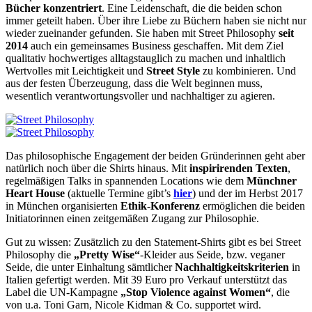
Bücher konzentriert
. Eine Leidenschaft, die die beiden schon
immer geteilt haben. Über ihre Liebe zu Büchern haben sie nicht nur
wieder zueinander gefunden. Sie haben mit Street Philosophy
seit
2014
auch ein gemeinsames Business geschaffen. Mit dem Ziel
qualitativ hochwertiges alltagstauglich zu machen und inhaltlich
Wertvolles mit Leichtigkeit und
Street Style
zu kombinieren. Und
aus der festen Überzeugung, dass die Welt beginnen muss,
wesentlich verantwortungsvoller und nachhaltiger zu agieren.
Das philosophische Engagement der beiden Gründerinnen geht aber
natürlich noch über die Shirts hinaus. Mit
inspirirenden Texten
,
regelmäßigen Talks in spannenden Locations wie dem
Münchner
Heart House
(aktuelle Termine gibt’s
hier
) und der im Herbst 2017
in München organisierten
Ethik-Konferenz
ermöglichen die beiden
Initiatorinnen einen zeitgemäßen Zugang zur Philosophie.
Gut zu wissen: Zusätzlich zu den Statement-Shirts gibt es bei Street
Philosophy die
„Pretty Wise“
-Kleider aus Seide, bzw. veganer
Seide, die unter Einhaltung sämtlicher
Nachhaltigkeitskriterien
in
Italien gefertigt werden. Mit 39 Euro pro Verkauf unterstützt das
Label die UN-Kampagne
„Stop Violence against Women“
, die
von u.a. Toni Garn, Nicole Kidman & Co. supportet wird.