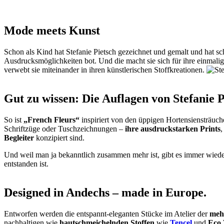
Mode meets Kunst
Schon als Kind hat Stefanie Pietsch gezeichnet und gemalt und hat sc
Ausdrucksmöglichkeiten bot. Und die macht sie sich für ihre einmali
verwebt sie miteinander in ihren künstlerischen Stoffkreationen.
Gut zu wissen: Die Auflagen von Stefanie Pi
So ist
„French Fleurs“
inspiriert von den üppigen Hortensiensträuc
Schriftzüge oder Tuschzeichnungen –
ihre ausdruckstarken Prints
,
Begleiter
konzipiert sind.
Und weil man ja bekanntlich zusammen mehr ist, gibt es immer wied
entstanden ist.
Designed in Andechs – made in Europe.
Entworfen werden die entspannt-eleganten Stücke im Atelier der
meh
nachhaltigen wie
hautschmeichelnden Stoffen
wie
Tencel
und
Eco 