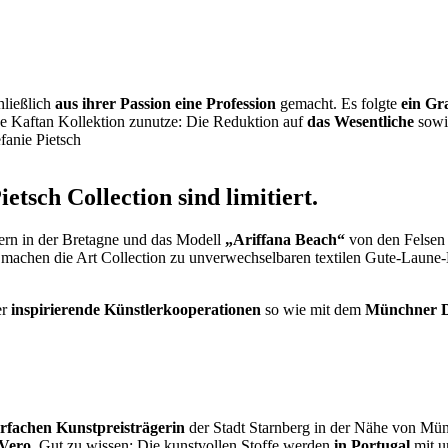
hließlich
aus ihrer Passion eine Profession
gemacht. Es folgte
ein Gr
ge Kaftan Kollektion zunutze: Die Reduktion auf
das Wesentliche
sowi
etsch Collection sind limitiert.
hern in der Bretagne und das Modell
„Ariffana Beach“
von den Felsen 
 machen die Art Collection zu unverwechselbaren textilen Gute-Laune-
er
inspirierende Künstlerkooperationen
so wie mit dem
Münchner D
rfachen Kunstpreisträgerin
der Stadt Starnberg in der Nähe von Mün
Vero
. Gut zu wissen: Die kunstvollen Stoffe werden
in Portugal
mit u